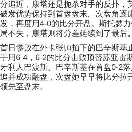
分追近，康塔还是扼杀对手的反扑，
破发优势保持到首盘盘末。次盘角逐
发，再度用4-0的比分开盘。斯托瑟
局不失，康塔则将分差延续到了最后
首日惨败在外卡张帅拍下的巴辛斯基
手用6-4，6-2的比分击败顶替苏亚雷
牙利人巴波斯。巴辛斯基在首盘0-2
追并成功翻盘，次盘她早早将比分拉开
领先至盘末。