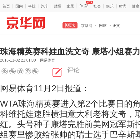
体育
首页
国内
科技
汽车
财经
家居
社会
娱乐
时尚
健康
网球
京华网
>
网球
> 正文
珠海精英赛科娃血洗文奇 康塔小组赛
2016-11-02 21:01:00
网易体育
评论
网易体育11月2日报道：
WTA珠海精英赛进入第2个比赛日的
科维托娃速胜横扫意大利老将文奇，
红。头号种子康塔完胜前美网冠军斯
组赛里惨败给张帅的瑞士选手巴辛斯