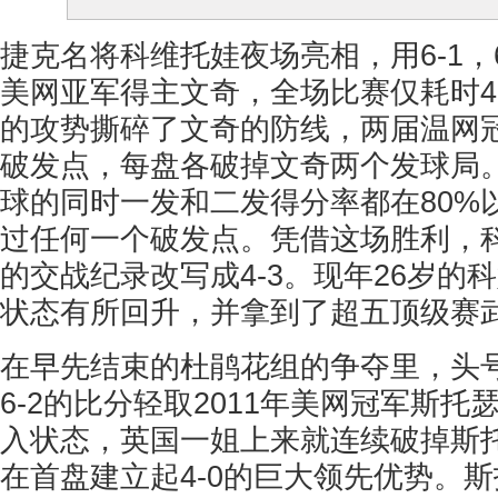
捷克名将科维托娃夜场亮相，用6-1，
美网亚军得主文奇，全场比赛仅耗时4
的攻势撕碎了文奇的防线，两届温网
破发点，每盘各破掉文奇两个发球局。
球的同时一发和二发得分率都在80%
过任何一个破发点。凭借这场胜利，
的交战纪录改写成4-3。现年26岁的
状态有所回升，并拿到了超五顶级赛
在早先结束的杜鹃花组的争夺里，头号
6-2的比分轻取2011年美网冠军斯
入状态，英国一姐上来就连续破掉斯
在首盘建立起4-0的巨大领先优势。