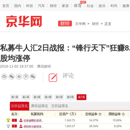
体育
首页
国内
科技
汽车
财经
家居
社会
娱乐
时尚
健康
财经
京华网
>
财经
> 正文
私募牛人汇2日战报：“锋行天下”狂赚8.
股均涨停
2016-11-02 18:37:00
腾讯财经
评论