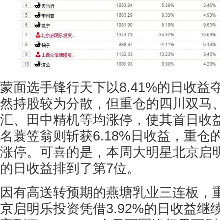
蒙面选手锋行天下以8.41%的日收益
然持股较为分散，但重仓的四川双马
汇、田中精机等均涨停，使其首日收
名蓑笠翁则斩获6.18%日收益，重仓
涨停。可喜的是，本周大明星北京启明乐
的日收益排到了第7位。
因有高送转预期的燕塘乳业三连板，
京启明乐投资凭借3.92%的日收益继