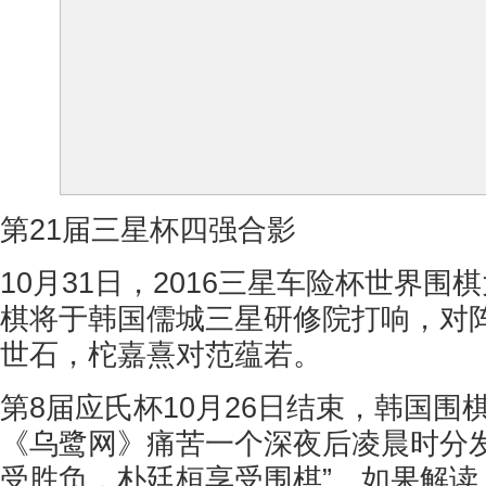
第21届三星杯四强合影
10月31日，2016三星车险杯世界围
棋将于韩国儒城三星研修院打响，对
世石，柁嘉熹对范蕴若。
第8届应氏杯10月26日结束，韩国围
《乌鹭网》痛苦一个深夜后凌晨时分发
受胜负，朴廷桓享受围棋”。如果解读