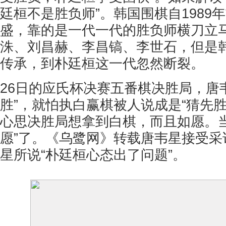
廷桓不是胜负师”。韩国围棋自1989
盛，靠的是一代一代的胜负师横刀立
洙、刘昌赫、李昌镐、李世石，但是韩
传承，到朴廷桓这一代忽然断裂。
26日的应氏杯决赛五番棋决胜局，唐
胜”，就怕执白赢棋被人说成是“猜先
心思决胜局想拿到白棋，而且如愿。当
愿”了。《乌鹭网》转载唐韦星接受采
星所说“朴廷桓心态出了问题”。