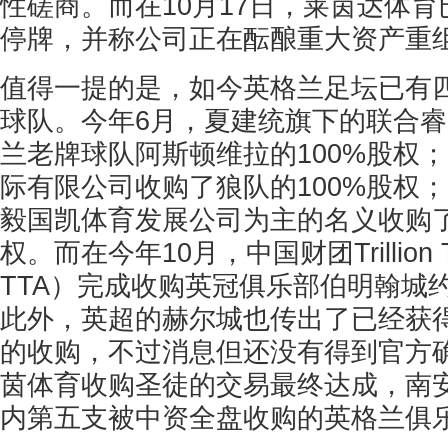
性磋商。而在10月17日，莱茵达体
停牌，并称公司正在酝酿重大资产重
值得一提的是，如今英格兰足坛已有
球队。今年6月，夏建统旗下的联合
兰老牌球队阿斯顿维拉的100%股权
际有限公司收购了狼队的100%股权
毅国凯体育发展公司为主的名义收购了
权。而在今年10月，中国财团Trillion T
TTA）完成收购英冠俱乐部伯明翰城约5
此外，英超的赫尔城也传出了已经获得
的收购，不过消息但还没有得到官方
茵体育收购圣徒的交易最终达成，南
内第五支被中资全盘收购的英格兰俱