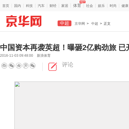
体育
首页
国内
科技
汽车
财经
家居
社会
娱乐
时尚
健康
中超
京华网
>
中超
> 正文
中国资本再袭英超！曝砸2亿购劲旅 已
2016-11-03 09:48:00
新浪体育
评论