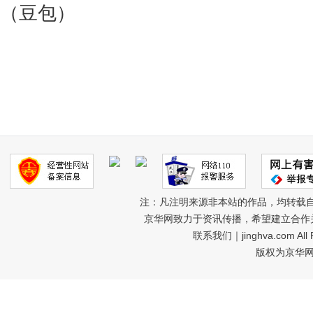
（豆包）
注：凡注明来源非本站的作品，均转载
京华网致力于资讯传播，希望建立合作
联系我们
｜jinghva.com A
版权为京华网