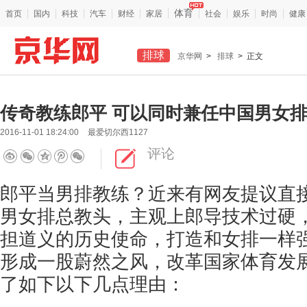
体育
首页
国内
科技
汽车
财经
家居
社会
娱乐
时尚
健康
排球
京华网
>
排球
> 正文
传奇教练郎平 可以同时兼任中国男女
2016-11-01 18:24:00
最爱切尔西1127
评论
郎平当男排教练？近来有网友提议直
男女排总教头，主观上郎导技术过硬
担道义的历史使命，打造和女排一样
形成一股蔚然之风，改革国家体育发
了如下以下几点理由：