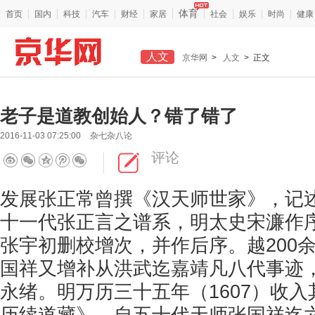
体育
首页
国内
科技
汽车
财经
家居
社会
娱乐
时尚
健康
人文
京华网
>
人文
> 正文
老子是道教创始人？错了错了
2016-11-03 07:25:00
杂七杂八论
评论
发展张正常曾撰《汉天师世家》，记
十一代张正言之谱系，明太史宋濂作
张宇初删校增次，并作后序。越200
国祥又增补从洪武迄嘉靖凡八代事迹
永绪。明万历三十五年（1607）收