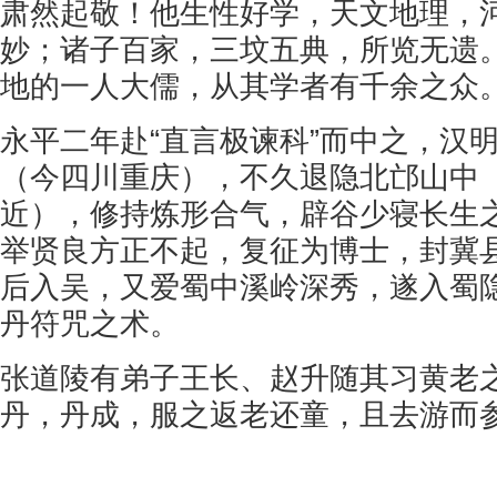
肃然起敬！他生性好学，天文地理，
妙；诸子百家，三坟五典，所览无遗
地的一人大儒，从其学者有千余之众
永平二年赴“直言极谏科”而中之，汉
（今四川重庆），不久退隐北邙山中
近），修持炼形合气，辟谷少寝长生
举贤良方正不起，复征为博士，封冀
后入吴，又爱蜀中溪岭深秀，遂入蜀
丹符咒之术。
张道陵有弟子王长、赵升随其习黄老
丹，丹成，服之返老还童，且去游而