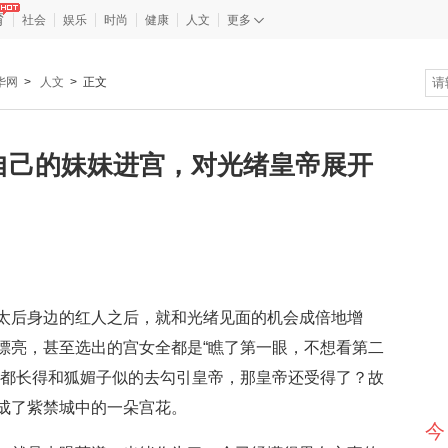
育
社会
娱乐
时尚
健康
人文
更多
华网
>
人文
> 正文
自己的妹妹进宫，对光绪皇帝展开
太后身边的红人之后，就和光绪见面的机会成倍地增
漂亮，甚至选出的宫女全都是“瞧了第一眼，不想看第二
个都长得和狐媚子似的去勾引皇帝，那皇帝还受得了？故
成了紫禁城中的一朵宫花。
今