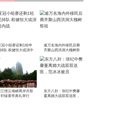
亚冠小组赛还剩1轮申
逾万名海内外移民后裔
掉队 权健恒大或演中
齐聚山西洪洞大槐树祭
超内战
祖
浙江缙云海峡两岸共祭
东方八卦：张纪中樊馨
轩辕黄帝典礼举行
蔓离婚大战双双送医，
范冰冰被员