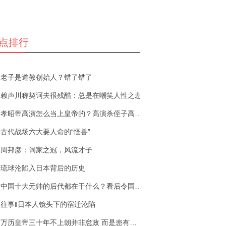
点排行
老子是道教创始人？错了错了
赖声川称契诃夫很残酷：总是在嘲笑人性之悲
孝昭帝高演怎么当上皇帝的？高演杀侄子高殷之谜
古代战场六大要人命的“怪兽”
周邦彦：词家之冠，风流才子
琉球沦陷入日本背后的历史
中国十大元帅的后代都在干什么？看后令国人震惊
往事‖日本人镜头下的宿迁沦陷
万历皇帝三十年不上朝并非怠政 而是患有足疾