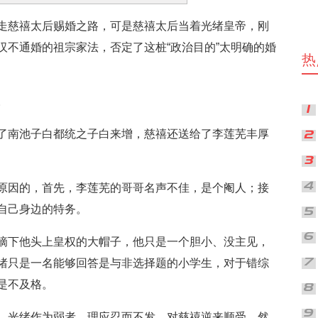
走慈禧太后赐婚之路，可是慈禧太后当着光绪皇帝，刚
汉不通婚的祖宗家法，否定了这桩“政治目的”太明确的婚
热
。
了南池子白都统之子白来增，慈禧还送给了李莲芜丰厚
原因的，首先，李莲芜的哥哥名声不佳，是个阉人；接
自己身边的特务。
摘下他头上皇权的大帽子，他只是一个胆小、没主见，
绪只是一名能够回答是与非选择题的小学生，对于错综
是不及格。
，光绪作为弱者，理应忍而不发，对慈禧逆来顺受，然