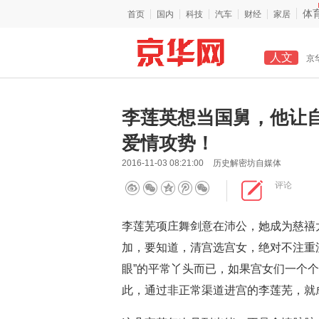
体
首页
国内
科技
汽车
财经
家居
人文
京
李莲英想当国舅，他让
爱情攻势！
2016-11-03 08:21:00
历史解密坊自媒体
评论
李莲芜项庄舞剑意在沛公，她成为慈禧
加，要知道，清宫选宫女，绝对不注重
眼”的平常丫头而已，如果宫女们一个
此，通过非正常渠道进宫的李莲芜，就